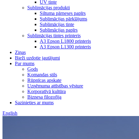
UV tinte
Sublimācijas produkti
Siltuma pārneses papīrs
Sublimācijas pārklājums
Sublimācijas tinte
Sublimācijas papīrs
Sublimācijas tintes printeris
A3 Epson L1800 printeris
A3 Epson L1300 printeris
Ziņas
Bieži uzdotie jautājumi
Par mums
Gods
Komandas stils
Rūpnīcas apskate
Uzņēmuma attīstības vēsture
Korporatīvā kultūra
Biznesa filozofija
Sazinieties ar mums
English