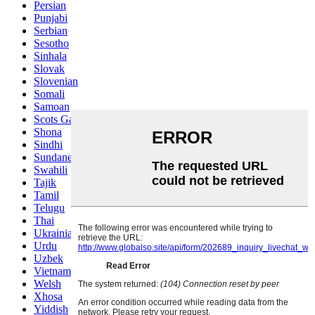
Persian
Punjabi
Serbian
Sesotho
Sinhala
Slovak
Slovenian
Somali
Samoan
Scots Gaelic
Shona
Sindhi
Sundanese
Swahili
Tajik
Tamil
Telugu
Thai
Ukrainian
Urdu
Uzbek
Vietnamese
Welsh
Xhosa
Yiddish