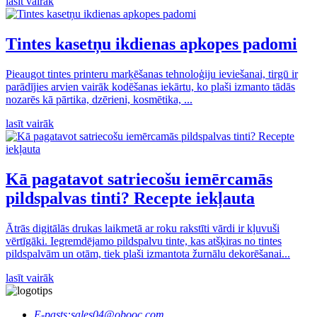
lasīt vairāk
Tintes kasetņu ikdienas apkopes padomi
Pieaugot tintes printeru marķēšanas tehnoloģiju ieviešanai, tirgū ir
parādījies arvien vairāk kodēšanas iekārtu, ko plaši izmanto tādās
nozarēs kā pārtika, dzērieni, kosmētika, ...
lasīt vairāk
Kā pagatavot satriecošu iemērcamās
pildspalvas tinti? Recepte iekļauta
Ātrās digitālās drukas laikmetā ar roku rakstīti vārdi ir kļuvuši
vērtīgāki. Iegremdējamo pildspalvu tinte, kas atšķiras no tintes
pildspalvām un otām, tiek plaši izmantota žurnālu dekorēšanai...
lasīt vairāk
E-pasts:
sales04@obooc.com