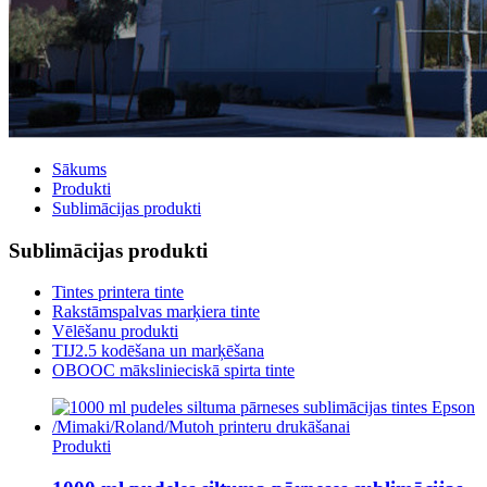
Sākums
Produkti
Sublimācijas produkti
Sublimācijas produkti
Tintes printera tinte
Rakstāmspalvas marķiera tinte
Vēlēšanu produkti
TIJ2.5 kodēšana un marķēšana
OBOOC mākslinieciskā spirta tinte
Produkti