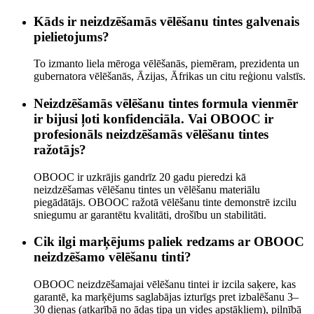
Kāds ir neizdzēšamās vēlēšanu tintes galvenais
pielietojums?
To izmanto liela mēroga vēlēšanās, piemēram, prezidenta un
gubernatora vēlēšanās, Āzijas, Āfrikas un citu reģionu valstīs.
Neizdzēšamās vēlēšanu tintes formula vienmēr
ir bijusi ļoti konfidenciāla. Vai OBOOC ir
profesionāls neizdzēšamās vēlēšanu tintes
ražotājs?
OBOOC ir uzkrājis gandrīz 20 gadu pieredzi kā
neizdzēšamas vēlēšanu tintes un vēlēšanu materiālu
piegādātājs. OBOOC ražotā vēlēšanu tinte demonstrē izcilu
sniegumu ar garantētu kvalitāti, drošību un stabilitāti.
Cik ilgi marķējums paliek redzams ar OBOOC
neizdzēšamo vēlēšanu tinti?
OBOOC neizdzēšamajai vēlēšanu tintei ir izcila saķere, kas
garantē, ka marķējums saglabājas izturīgs pret izbalēšanu 3–
30 dienas (atkarībā no ādas tipa un vides apstākļiem), pilnībā