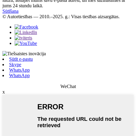
lūdzu, atstājiet mums savu e-pasta adresi, un mēs sazināsimies ar
jums 24 stundu laikā.
Sūtīšana
© Autortiesības — 2010.–2025. g.: Visas tiesības aizsargātas.
Sūtīt e-pastu
Skype
WhatsApp
WhatsApp
WeChat
x