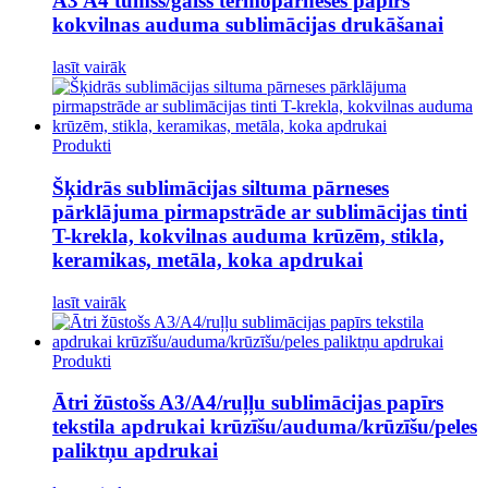
A3 A4 tumšs/gaišs termopārneses papīrs
kokvilnas auduma sublimācijas drukāšanai
lasīt vairāk
Produkti
Šķidrās sublimācijas siltuma pārneses
pārklājuma pirmapstrāde ar sublimācijas tinti
T-krekla, kokvilnas auduma krūzēm, stikla,
keramikas, metāla, koka apdrukai
lasīt vairāk
Produkti
Ātri žūstošs A3/A4/ruļļu sublimācijas papīrs
tekstila apdrukai krūzīšu/auduma/krūzīšu/peles
paliktņu apdrukai