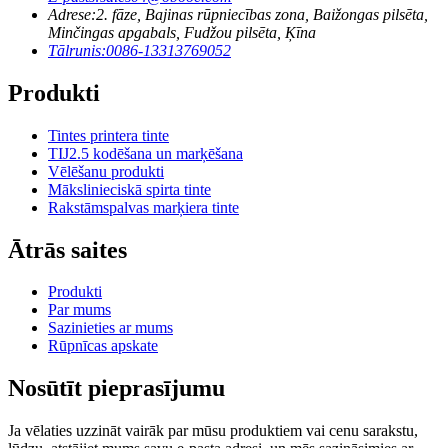
Adrese:
2. fāze, Bajinas rūpniecības zona, Baižongas pilsēta,
Minčingas apgabals, Fudžou pilsēta, Ķīna
Tālrunis:
0086-13313769052
Produkti
Tintes printera tinte
TIJ2.5 kodēšana un marķēšana
Vēlēšanu produkti
Mākslinieciskā spirta tinte
Rakstāmspalvas marķiera tinte
Ātrās saites
Produkti
Par mums
Sazinieties ar mums
Rūpnīcas apskate
Nosūtīt pieprasījumu
Ja vēlaties uzzināt vairāk par mūsu produktiem vai cenu sarakstu,