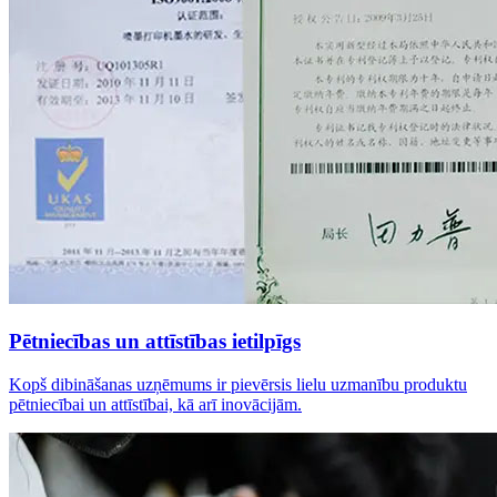
Pētniecības un attīstības ietilpīgs
Kopš dibināšanas uzņēmums ir pievērsis lielu uzmanību produktu
pētniecībai un attīstībai, kā arī inovācijām.