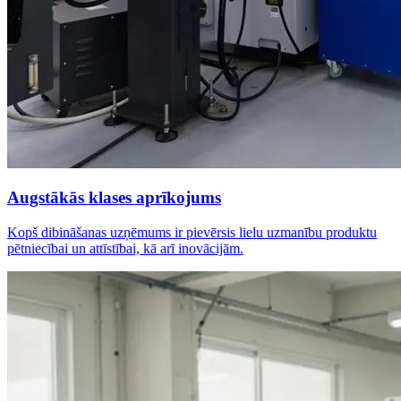
Augstākās klases aprīkojums
Kopš dibināšanas uzņēmums ir pievērsis lielu uzmanību produktu
pētniecībai un attīstībai, kā arī inovācijām.