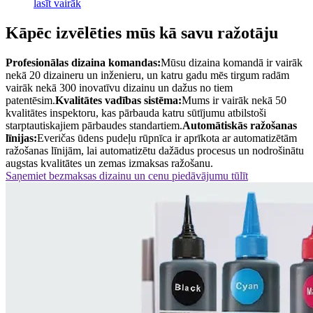
lasīt vairāk
Kāpēc izvēlēties mūs kā savu ražotāju
Profesionālas dizaina komandas:
Mūsu dizaina komandā ir vairāk
nekā 20 dizaineru un inženieru, un katru gadu mēs tirgum radām
vairāk nekā 300 inovatīvu dizainu un dažus no tiem
patentēsim.
Kvalitātes vadības sistēma:
Mums ir vairāk nekā 50
kvalitātes inspektoru, kas pārbauda katru sūtījumu atbilstoši
starptautiskajiem pārbaudes standartiem.
Automātiskās ražošanas
līnijas:
Everičas ūdens pudeļu rūpnīca ir aprīkota ar automatizētām
ražošanas līnijām, lai automatizētu dažādus procesus un nodrošinātu
augstas kvalitātes un zemas izmaksas ražošanu.
Saņemiet bezmaksas dizainu un cenu piedāvājumu tūlīt