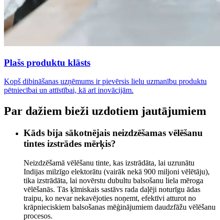
Plašs produktu klāsts
Kopš dibināšanas uzņēmums ir pievērsis lielu uzmanību produktu
pētniecībai un attīstībai, kā arī inovācijām.
Par dažiem bieži uzdotiem jautājumiem
Kāds bija sākotnējais neizdzēšamas vēlēšanu
tintes izstrādes mērķis?
Neizdzēšamā vēlēšanu tinte, kas izstrādāta, lai uzrunātu
Indijas milzīgo elektorātu (vairāk nekā 900 miljoni vēlētāju),
tika izstrādāta, lai novērstu dubultu balsošanu liela mēroga
vēlēšanās. Tās ķīmiskais sastāvs rada daļēji noturīgu ādas
traipu, ko nevar nekavējoties noņemt, efektīvi atturot no
krāpnieciskiem balsošanas mēģinājumiem daudzfāžu vēlēšanu
procesos.