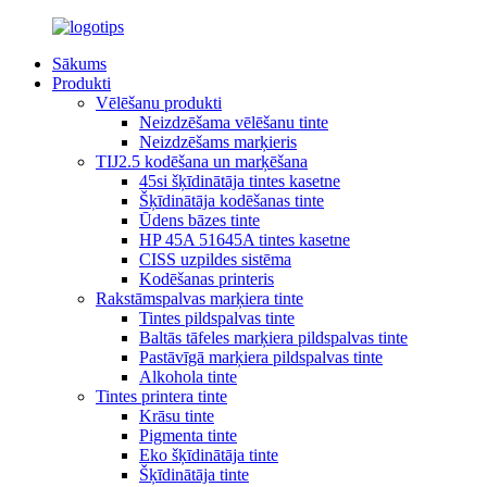
Sākums
Produkti
Vēlēšanu produkti
Neizdzēšama vēlēšanu tinte
Neizdzēšams marķieris
TIJ2.5 kodēšana un marķēšana
45si šķīdinātāja tintes kasetne
Šķīdinātāja kodēšanas tinte
Ūdens bāzes tinte
HP 45A 51645A tintes kasetne
CISS uzpildes sistēma
Kodēšanas printeris
Rakstāmspalvas marķiera tinte
Tintes pildspalvas tinte
Baltās tāfeles marķiera pildspalvas tinte
Pastāvīgā marķiera pildspalvas tinte
Alkohola tinte
Tintes printera tinte
Krāsu tinte
Pigmenta tinte
Eko šķīdinātāja tinte
Šķīdinātāja tinte