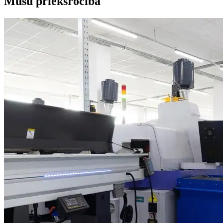
Mūsu priekšrocība