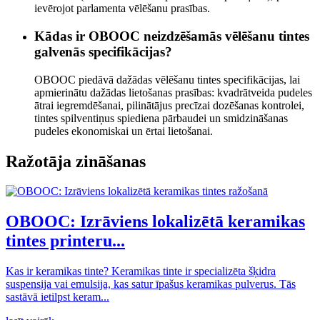
ievērojot parlamenta vēlēšanu prasības.
Kādas ir OBOOC neizdzēšamās vēlēšanu tintes
galvenās specifikācijas?
OBOOC piedāvā dažādas vēlēšanu tintes specifikācijas, lai
apmierinātu dažādas lietošanas prasības: kvadrātveida pudeles
ātrai iegremdēšanai, pilinātājus precīzai dozēšanas kontrolei,
tintes spilventiņus spiediena pārbaudei un smidzināšanas
pudeles ekonomiskai un ērtai lietošanai.
Ražotāja zināšanas
OBOOC: Izrāviens lokalizētā keramikas
tintes printeru...
Kas ir keramikas tinte? Keramikas tinte ir specializēta šķidra
suspensija vai emulsija, kas satur īpašus keramikas pulverus. Tās
sastāvā ietilpst keram...