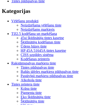
Tintes pildspalvas tinte
Kategorijas
Vēlēšanu produkti
Neizdzēšama vēlēšanu tinte
Neizdzēšams marķieris
TIJ2.5 kodēšana un marķēšana
45si šķīdinātāja tintes kasetne
Šķīdinātāja kodēšanas tinte
Ūdens bāzes tinte
HP 45A 51645A tintes kasetne
CISS uzpildes sistēma
Kodēšanas printeris
Rakstāmspalvas marķiera tinte
Tintes pildspalvas tinte
Baltās tāfeles marķiera pildspalvas tinte
Pastāvīgā marķiera pildspalvas tinte
Alkohola tinte
Tintes printera tinte
Krāsu tinte
Pigmenta tinte
Eko šķīdinātāja tinte
Šķīdinātāja tinte