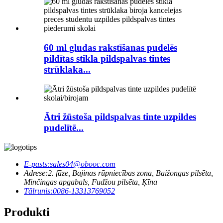
60 ml gludas rakstīšanas pudelēs
pildītas stikla pildspalvas tintes
strūklaka...
Ātri žūstoša pildspalvas tinte uzpildes
pudelītē...
E-pasts:
sales04@obooc.com
Adrese:
2. fāze, Bajinas rūpniecības zona, Baižongas pilsēta,
Minčingas apgabals, Fudžou pilsēta, Ķīna
Tālrunis:
0086-13313769052
Produkti