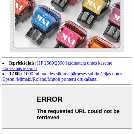
Iepriekšējais:
HP 2580/2590 šķīdinātāja tintes kasetne
kodēšanas iekārtai
Tālāk:
1000 ml pudeles siltuma pārneses sublimācijas tintes
Epson /Mimaki/Roland/Mutoh printeru drukāšanai