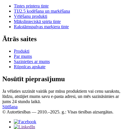
Tintes printera tinte
TIJ2.5 kodēšana un marķēšana
Vēlēšanu produkti
Mākslinieciskā spirta tinte
Rakstāmspalvas marķiera tinte
Ātrās saites
Produkti
Par mums
Sazinieties ar mums
Rūpnīcas apskate
Nosūtīt pieprasījumu
Ja vēlaties uzzināt vairāk par mūsu produktiem vai cenu sarakstu,
lūdzu, atstājiet mums savu e-pasta adresi, un mēs sazināsimies ar
jums 24 stundu laikā.
Sūtīšana
© Autortiesības — 2010.–2025. g.: Visas tiesības aizsargātas.