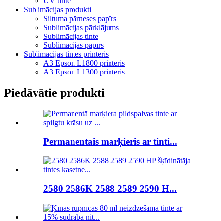
UV tinte
Sublimācijas produkti
Siltuma pārneses papīrs
Sublimācijas pārklājums
Sublimācijas tinte
Sublimācijas papīrs
Sublimācijas tintes printeris
A3 Epson L1800 printeris
A3 Epson L1300 printeris
Piedāvātie produkti
Permanentais marķieris ar tinti...
2580 2586K 2588 2589 2590 H...