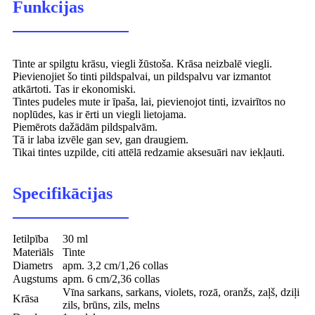
Funkcijas
Tinte ar spilgtu krāsu, viegli žūstoša. Krāsa neizbalē viegli.
Pievienojiet šo tinti pildspalvai, un pildspalvu var izmantot
atkārtoti. Tas ir ekonomiski.
Tintes pudeles mute ir īpaša, lai, pievienojot tinti, izvairītos no
noplūdes, kas ir ērti un viegli lietojama.
Piemērots dažādām pildspalvām.
Tā ir laba izvēle gan sev, gan draugiem.
Tikai tintes uzpilde, citi attēlā redzamie aksesuāri nav iekļauti.
Specifikācijas
Ietilpība
30 ml
Materiāls
Tinte
Diametrs
apm. 3,2 cm/1,26 collas
Augstums
apm. 6 cm/2,36 collas
Vīna sarkans, sarkans, violets, rozā, oranžs, zaļš, dziļi
Krāsa
zils, brūns, zils, melns