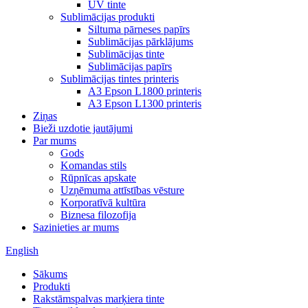
UV tinte
Sublimācijas produkti
Siltuma pārneses papīrs
Sublimācijas pārklājums
Sublimācijas tinte
Sublimācijas papīrs
Sublimācijas tintes printeris
A3 Epson L1800 printeris
A3 Epson L1300 printeris
Ziņas
Bieži uzdotie jautājumi
Par mums
Gods
Komandas stils
Rūpnīcas apskate
Uzņēmuma attīstības vēsture
Korporatīvā kultūra
Biznesa filozofija
Sazinieties ar mums
English
Sākums
Produkti
Rakstāmspalvas marķiera tinte