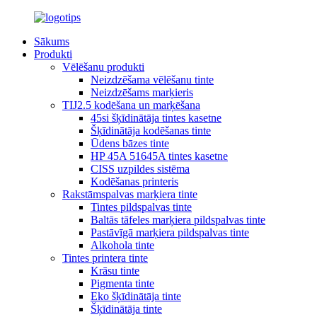
Sākums
Produkti
Vēlēšanu produkti
Neizdzēšama vēlēšanu tinte
Neizdzēšams marķieris
TIJ2.5 kodēšana un marķēšana
45si šķīdinātāja tintes kasetne
Šķīdinātāja kodēšanas tinte
Ūdens bāzes tinte
HP 45A 51645A tintes kasetne
CISS uzpildes sistēma
Kodēšanas printeris
Rakstāmspalvas marķiera tinte
Tintes pildspalvas tinte
Baltās tāfeles marķiera pildspalvas tinte
Pastāvīgā marķiera pildspalvas tinte
Alkohola tinte
Tintes printera tinte
Krāsu tinte
Pigmenta tinte
Eko šķīdinātāja tinte
Šķīdinātāja tinte