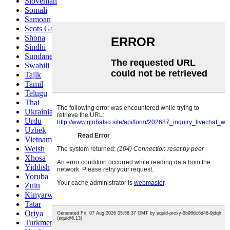
Slovenian
Somali
Samoan
Scots Gaelic
Shona
Sindhi
Sundanese
Swahili
Tajik
Tamil
Telugu
Thai
Ukrainian
Urdu
Uzbek
Vietnamese
Welsh
Xhosa
Yiddish
Yoruba
Zulu
Kinyarwanda
Tatar
Oriya
Turkmen