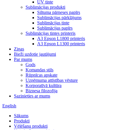
UV tinte
Sublimācijas produkti
Siltuma pārneses papīrs
Sublimācijas pārklājums
Sublimācijas tinte
Sublimācijas papīrs
Sublimācijas tintes printeris
A3 Epson L1800 printeris
A3 Epson L1300 printeris
Ziņas
Bieži uzdotie jautājumi
Par mums
Gods
Komandas stils
Rūpnīcas apskate
Uzņēmuma attīstības vēsture
Korporatīvā kultūra
Biznesa filozofija
Sazinieties ar mums
English
Sākums
Produkti
Vēlēšanu produkti