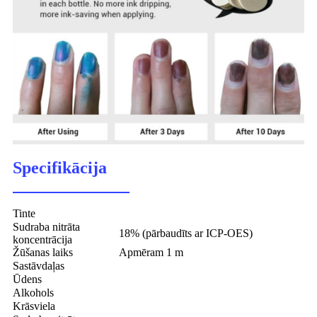
Specifikācija
Tinte
Sudraba nitrāta
18% (pārbaudīts ar ICP-OES)
koncentrācija
Žūšanas laiks
Apmēram 1 m
Sastāvdaļas
Ūdens
Alkohols
Krāsviela