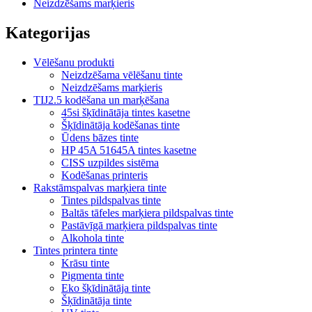
Neizdzēšams marķieris
Kategorijas
Vēlēšanu produkti
Neizdzēšama vēlēšanu tinte
Neizdzēšams marķieris
TIJ2.5 kodēšana un marķēšana
45si šķīdinātāja tintes kasetne
Šķīdinātāja kodēšanas tinte
Ūdens bāzes tinte
HP 45A 51645A tintes kasetne
CISS uzpildes sistēma
Kodēšanas printeris
Rakstāmspalvas marķiera tinte
Tintes pildspalvas tinte
Baltās tāfeles marķiera pildspalvas tinte
Pastāvīgā marķiera pildspalvas tinte
Alkohola tinte
Tintes printera tinte
Krāsu tinte
Pigmenta tinte
Eko šķīdinātāja tinte
Šķīdinātāja tinte