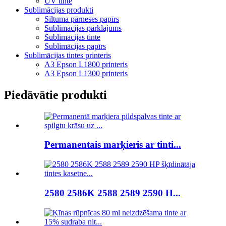
UV tinte
Sublimācijas produkti
Siltuma pārneses papīrs
Sublimācijas pārklājums
Sublimācijas tinte
Sublimācijas papīrs
Sublimācijas tintes printeris
A3 Epson L1800 printeris
A3 Epson L1300 printeris
Piedāvātie produkti
Permanentais marķieris ar tinti...
2580 2586K 2588 2589 2590 H...