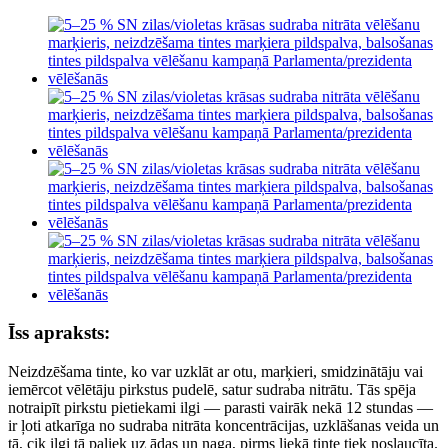
Īss apraksts:
Neizdzēšama tinte, ko var uzklāt ar otu, marķieri, smidzinātāju vai
iemērcot vēlētāju pirkstus pudelē, satur sudraba nitrātu. Tās spēja
notraipīt pirkstu pietiekami ilgi — parasti vairāk nekā 12 stundas —
ir ļoti atkarīga no sudraba nitrāta koncentrācijas, uzklāšanas veida un
tā, cik ilgi tā paliek uz ādas un naga, pirms liekā tinte tiek noslaucīta.