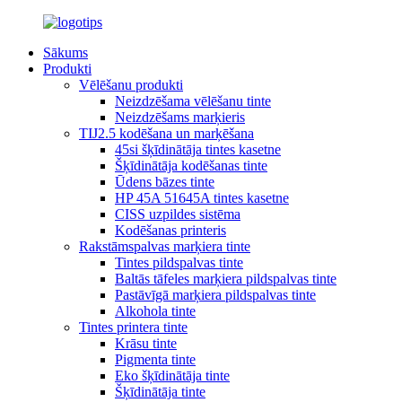
Sākums
Produkti
Vēlēšanu produkti
Neizdzēšama vēlēšanu tinte
Neizdzēšams marķieris
TIJ2.5 kodēšana un marķēšana
45si šķīdinātāja tintes kasetne
Šķīdinātāja kodēšanas tinte
Ūdens bāzes tinte
HP 45A 51645A tintes kasetne
CISS uzpildes sistēma
Kodēšanas printeris
Rakstāmspalvas marķiera tinte
Tintes pildspalvas tinte
Baltās tāfeles marķiera pildspalvas tinte
Pastāvīgā marķiera pildspalvas tinte
Alkohola tinte
Tintes printera tinte
Krāsu tinte
Pigmenta tinte
Eko šķīdinātāja tinte
Šķīdinātāja tinte