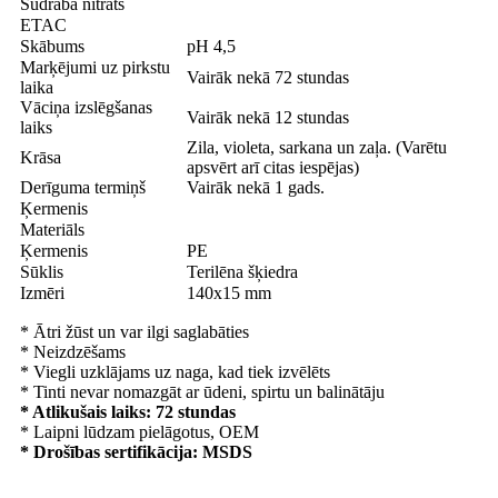
Sudraba nitrāts
ETAC
Skābums
pH 4,5
Marķējumi uz pirkstu
Vairāk nekā 72 stundas
laika
Vāciņa izslēgšanas
Vairāk nekā 12 stundas
laiks
Zila, violeta, sarkana un zaļa. (Varētu
Krāsa
apsvērt arī citas iespējas)
Derīguma termiņš
Vairāk nekā 1 gads.
Ķermenis
Materiāls
Ķermenis
PE
Sūklis
Terilēna šķiedra
Izmēri
140x15 mm
* Ātri žūst un var ilgi saglabāties
* Neizdzēšams
* Viegli uzklājams uz naga, kad tiek izvēlēts
* Tinti nevar nomazgāt ar ūdeni, spirtu un balinātāju
* Atlikušais laiks: 72 stundas
* Laipni lūdzam pielāgotus, OEM
* Drošības sertifikācija: MSDS