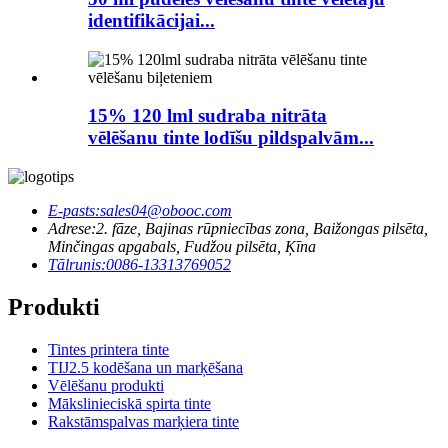
identifikācijai...
15% 120 lml sudraba nitrāta
vēlēšanu tinte lodīšu pildspalvām...
E-pasts:
sales04@obooc.com
Adrese:
2. fāze, Bajinas rūpniecības zona, Baižongas pilsēta,
Minčingas apgabals, Fudžou pilsēta, Ķīna
Tālrunis:
0086-13313769052
Produkti
Tintes printera tinte
TIJ2.5 kodēšana un marķēšana
Vēlēšanu produkti
Mākslinieciskā spirta tinte
Rakstāmspalvas marķiera tinte