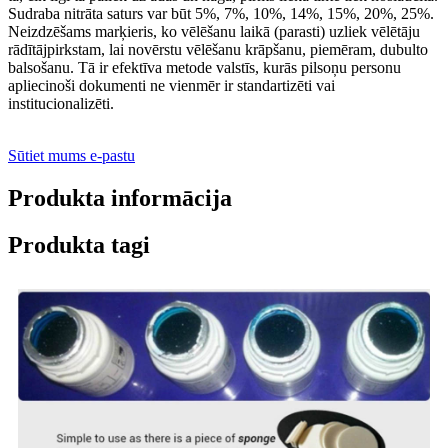
Sudraba nitrāta saturs var būt 5%, 7%, 10%, 14%, 15%, 20%, 25%.
Neizdzēšams marķieris, ko vēlēšanu laikā (parasti) uzliek vēlētāju
rādītājpirkstam, lai novērstu vēlēšanu krāpšanu, piemēram, dubulto
balsošanu. Tā ir efektīva metode valstīs, kurās pilsoņu personu
apliecinoši dokumenti ne vienmēr ir standartizēti vai
institucionalizēti.
Sūtiet mums e-pastu
Produkta informācija
Produkta tagi