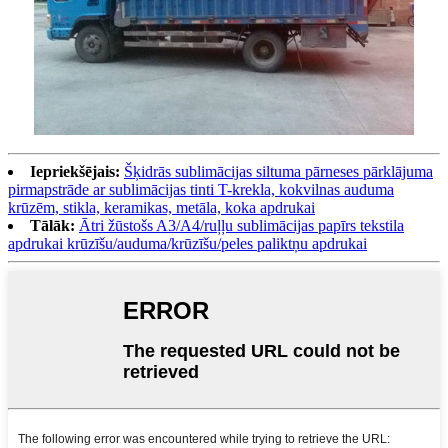
Iepriekšējais:
Šķidrās sublimācijas siltuma pārneses pārklājuma
pirmapstrāde ar sublimācijas tinti T-krekla, kokvilnas auduma
krūzēm, stikla, keramikas, metāla, koka apdrukai
Tālāk:
Ātri žūstošs A3/A4/ruļļu sublimācijas papīrs tekstila
apdrukai krūzīšu/auduma/krūzīšu/peles paliktņu apdrukai